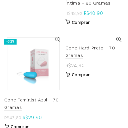
Íntima – 80 Gramas
Original
Current
R$
40,90
R$
48,92
price
price
Comprar
was:
is:
R$48,92.
R$40,90.
-32%
Cone Hard Preto – 70
Gramas
R$
24,90
Comprar
Cone Feminist Azul – 70
Gramas
Original
Current
R$
29,90
R$
43,80
price
price
Comprar