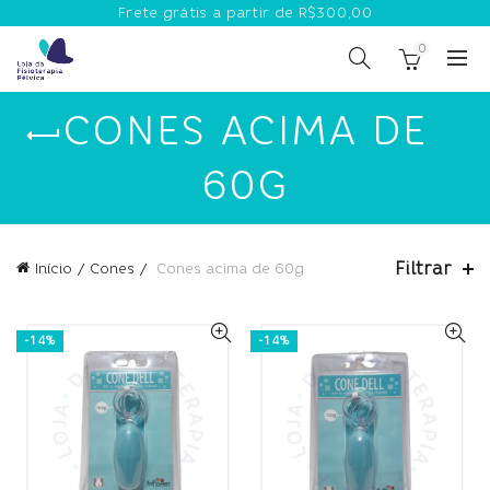
Frete grátis a partir de R$300,00
0
CONES ACIMA DE
60G
Filtrar
Início
Cones
Cones acima de 60g
-14%
-14%