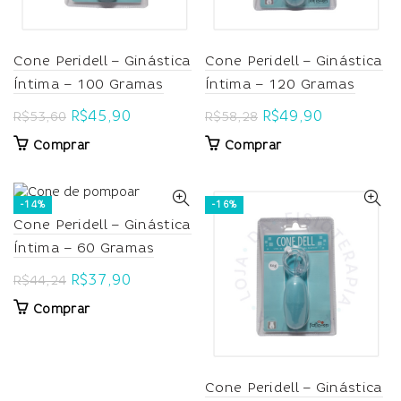
Cone Peridell – Ginástica
Cone Peridell – Ginástica
Íntima – 100 Gramas
Íntima – 120 Gramas
Original
Current
Original
Current
R$
45,90
R$
49,90
R$
53,60
R$
58,28
price
price
price
price
Comprar
Comprar
was:
is:
was:
is:
R$53,60.
R$45,90.
R$58,28.
R$49,90.
-14%
-16%
Cone Peridell – Ginástica
Íntima – 60 Gramas
Original
Current
R$
37,90
R$
44,24
price
price
Comprar
was:
is:
R$44,24.
R$37,90.
Cone Peridell – Ginástica