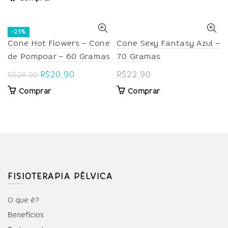
was:
is:
R$43,80.
R$29,90.
-25%
Cone Hot Flowers – Cone
Cone Sexy Fantasy Azul –
de Pompoar – 60 Gramas
70 Gramas
Original
Current
R$
20,90
R$
22,90
R$
28,00
price
price
Comprar
Comprar
was:
is:
R$28,00.
R$20,90.
FISIOTERAPIA PÉLVICA
O que é?
Benefícios