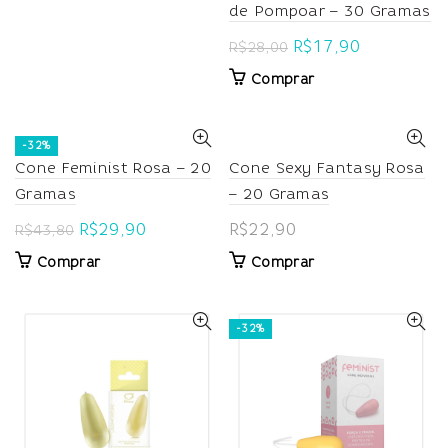
de Pompoar – 30 Gramas
Original
Current
R$
17,90
R$
28,00
price
price
Comprar
was:
is:
R$28,00.
R$17,90.
-32%
Cone Feminist Rosa – 20
Cone Sexy Fantasy Rosa
Gramas
– 20 Gramas
Original
Current
R$
29,90
R$
22,90
R$
43,80
price
price
Comprar
Comprar
was:
is:
R$43,80.
R$29,90.
-32%