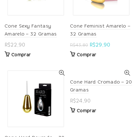
Cone Sexy Fantasy
Cone Feminist Amarelo –
Amarelo – 32 Gramas
32 Gramas
Original
Current
R$
22,90
R$
29,90
R$
43,80
price
price
Comprar
Comprar
was:
is:
R$43,80.
R$29,90.
Cone Hard Cromado – 20
Gramas
R$
24,90
Comprar