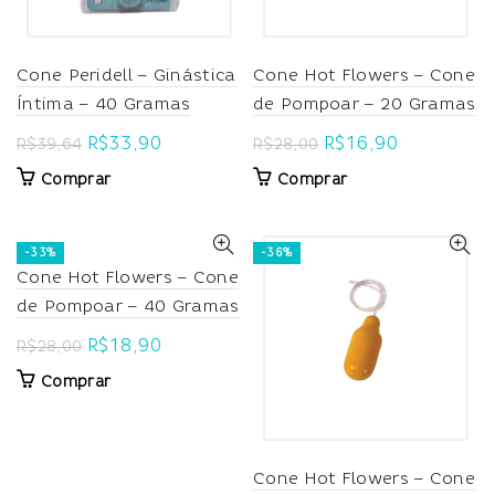
Cone Peridell – Ginástica
Cone Hot Flowers – Cone
Íntima – 40 Gramas
de Pompoar – 20 Gramas
Original
Current
Original
Current
R$
33,90
R$
16,90
R$
39,64
R$
28,00
price
price
price
price
Comprar
Comprar
was:
is:
was:
is:
R$39,64.
R$33,90.
R$28,00.
R$16,90.
-33%
-36%
Cone Hot Flowers – Cone
de Pompoar – 40 Gramas
Original
Current
R$
18,90
R$
28,00
price
price
Comprar
was:
is:
R$28,00.
R$18,90.
Cone Hot Flowers – Cone