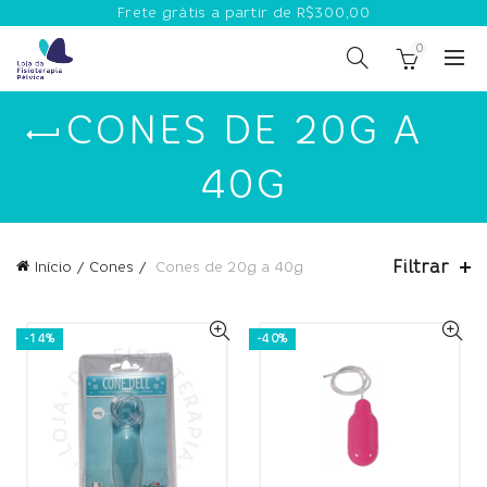
Frete grátis a partir de R$300,00
0
CONES DE 20G A
40G
Filtrar
Início
Cones
Cones de 20g a 40g
-14%
-40%