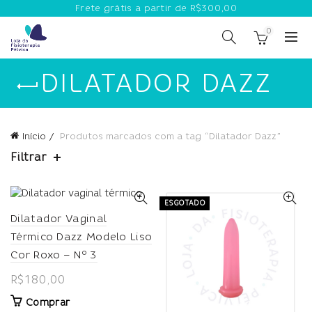
Frete grátis a partir de R$300,00
0
DILATADOR DAZZ
Início
Produtos marcados com a tag “Dilatador Dazz”
Filtrar
ESGOTADO
Dilatador Vaginal
Térmico Dazz Modelo Liso
Cor Roxo – Nº 3
R$
180,00
Comprar