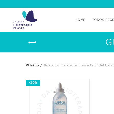
HOME
TODOS PRO
G
Início
Produtos marcados com a tag “Gel Lubrif
-20%