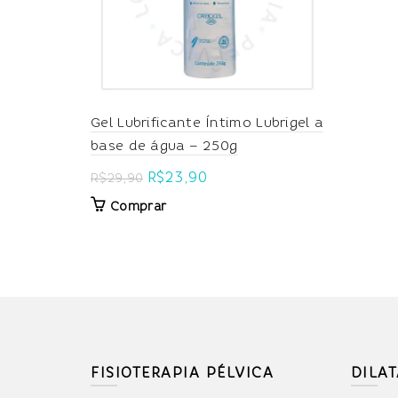
Gel Lubrificante Íntimo Lubrigel a
base de água – 250g
Original
Current
R$
23,90
R$
29,90
price
price
Comprar
was:
is:
R$29,90.
R$23,90.
FISIOTERAPIA PÉLVICA
DILA