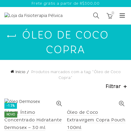
Frete grátis a partir de R$300,00
0
ÓLEO DE COCO
COPRA
Início
Produtos marcados com a tag “Óleo de Coco
Copra”
Filtrar
-13%
Óleo de Coco
Sérum Íntimo
NOVO
Extravirgem Copra Pouch
Concentrado Hidratante
100ml
Dermosex – 30 ml